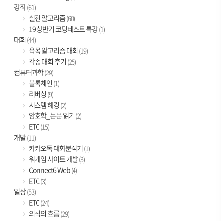
강좌
(61)
실전 알고리즘
(60)
19 상반기 코딩테스트 특강
(1)
대회
(44)
육목 알고리즘 대회
(19)
각종 대회 후기
(25)
컴퓨터과학
(29)
블록체인
(1)
리버싱
(9)
시스템 해킹
(2)
암호학_논문 읽기
(2)
ETC
(15)
개발
(11)
카카오톡 대화분석기
(1)
워게임 사이트 개발
(3)
Connect6 Web
(4)
ETC
(3)
일상
(53)
ETC
(24)
의식의 흐름
(29)