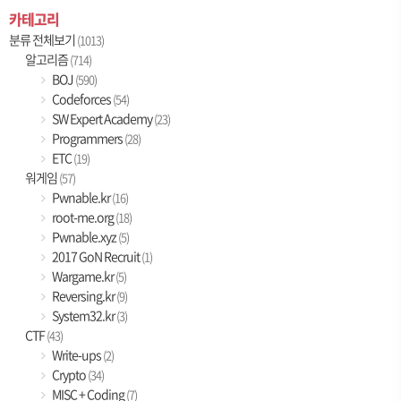
카테고리
분류 전체보기
(1013)
알고리즘
(714)
BOJ
(590)
Codeforces
(54)
SW Expert Academy
(23)
Programmers
(28)
ETC
(19)
워게임
(57)
Pwnable.kr
(16)
root-me.org
(18)
Pwnable.xyz
(5)
2017 GoN Recruit
(1)
Wargame.kr
(5)
Reversing.kr
(9)
System32.kr
(3)
CTF
(43)
Write-ups
(2)
Crypto
(34)
MISC + Coding
(7)