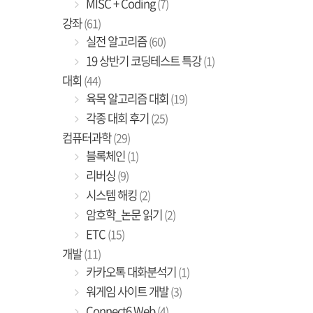
MISC + Coding
(7)
강좌
(61)
실전 알고리즘
(60)
19 상반기 코딩테스트 특강
(1)
대회
(44)
육목 알고리즘 대회
(19)
각종 대회 후기
(25)
컴퓨터과학
(29)
블록체인
(1)
리버싱
(9)
시스템 해킹
(2)
암호학_논문 읽기
(2)
ETC
(15)
개발
(11)
카카오톡 대화분석기
(1)
워게임 사이트 개발
(3)
Connect6 Web
(4)