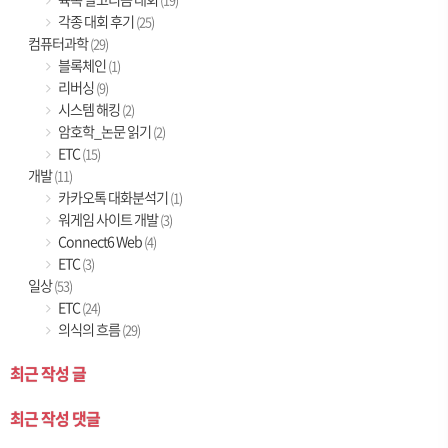
각종 대회 후기
(25)
컴퓨터과학
(29)
블록체인
(1)
리버싱
(9)
시스템 해킹
(2)
암호학_논문 읽기
(2)
ETC
(15)
개발
(11)
카카오톡 대화분석기
(1)
워게임 사이트 개발
(3)
Connect6 Web
(4)
ETC
(3)
일상
(53)
ETC
(24)
의식의 흐름
(29)
최근 작성 글
최근 작성 댓글