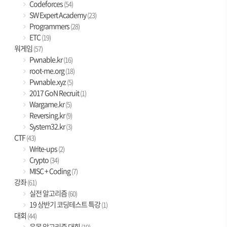
Codeforces
(54)
SW Expert Academy
(23)
Programmers
(28)
ETC
(19)
워게임
(57)
Pwnable.kr
(16)
root-me.org
(18)
Pwnable.xyz
(5)
2017 GoN Recruit
(1)
Wargame.kr
(5)
Reversing.kr
(9)
System32.kr
(3)
CTF
(43)
Write-ups
(2)
Crypto
(34)
MISC + Coding
(7)
강좌
(61)
실전 알고리즘
(60)
19 상반기 코딩테스트 특강
(1)
대회
(44)
육목 알고리즘 대회
(19)