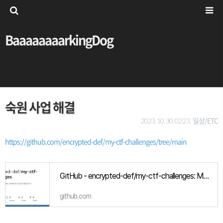
BaaaaaaaarkingDog
숙원 사업 해결
일상/ETC
2023. 10. 30. 02:23,
https://github.com/encrypted-def/my-ctf-challenges/tree/main
GitHub - encrypted-def/my-ctf-challenges: My ctf challenges, mostly cryptography
github.com