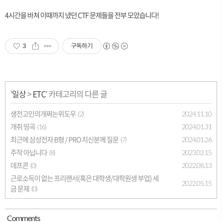
4시간을 바쳐 이때까지 냈던 CTF 문제들을 전부 모았습니다!
3
구독하기
'
일상
>
ETC
' 카테고리의 다른 글
생전고인의개쩌는위도우
2024.11.10
(2)
개취 띵곡
2024.01.31
(16)
최근에 삼성전자 B형 / PRO 치신분께 질문
2024.01.26
(7)
주작 아닙니다
2023.02.15
(8)
데프콘
2022.08.13
(0)
근로소득이 없는 프리랜서(혹은 대학생/대학원생 부업) 세
2022.05.15
금 문제
(0)
Comment
s