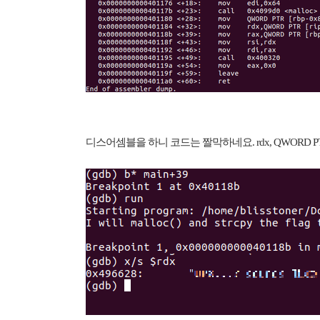
디스어셈블을 하니 코드는 짤막하네요. rdx, QWORD PT