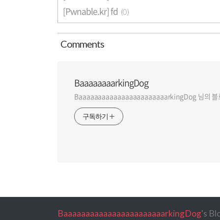
[Pwnable.kr] fd
(0)
Comment
s
BaaaaaaaarkingDog
BaaaaaaaaaaaaaaaaaaaaaaarkingDog 님의
구독하기
BaaaaaaaaaaaaaaaaaaaaaaarkingDog
's B