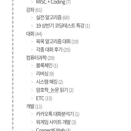
MISC + Coding
(7)
강좌
(61)
실전 알고리즘
(60)
19 상반기 코딩테스트 특강
(1)
대회
(44)
육목 알고리즘 대회
(19)
각종 대회 후기
(25)
컴퓨터과학
(29)
블록체인
(1)
리버싱
(9)
시스템 해킹
(2)
암호학_논문 읽기
(2)
ETC
(15)
개발
(11)
카카오톡 대화분석기
(1)
워게임 사이트 개발
(3)
Connect6 Web
(4)