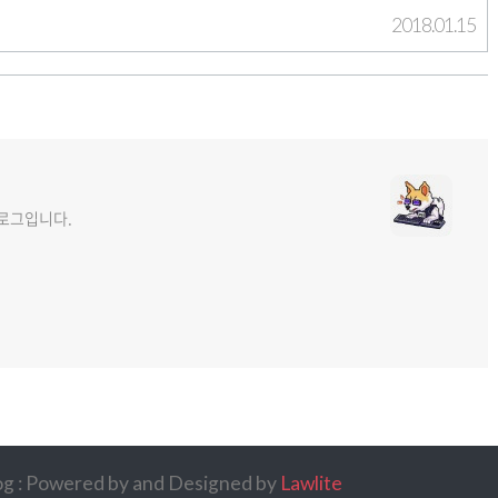
2018.01.15
 블로그입니다.
log : Powered by
and Designed by
Lawlite