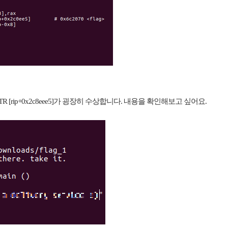
R [rip+0x2c8eee5]가 굉장히 수상합니다. 내용을 확인해보고 싶어요.