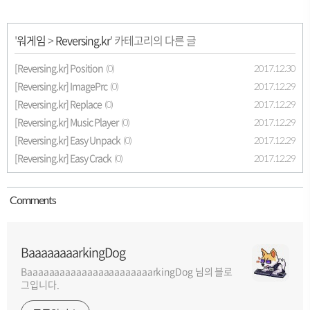
'
워게임
>
Reversing.kr
' 카테고리의 다른 글
[Reversing.kr] Position
2017.12.30
(0)
[Reversing.kr] ImagePrc
2017.12.29
(0)
[Reversing.kr] Replace
2017.12.29
(0)
[Reversing.kr] Music Player
2017.12.29
(0)
[Reversing.kr] Easy Unpack
2017.12.29
(0)
[Reversing.kr] Easy Crack
2017.12.29
(0)
Comment
s
BaaaaaaaarkingDog
BaaaaaaaaaaaaaaaaaaaaaaarkingDog 님의 블로
그입니다.