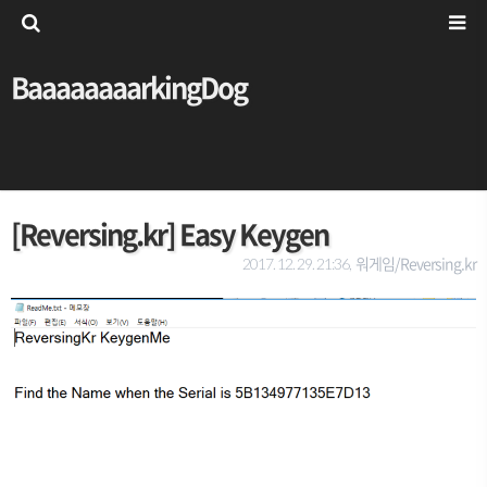
BaaaaaaaarkingDog
[Reversing.kr] Easy Keygen
워게임/Reversing.kr
2017. 12. 29. 21:36,