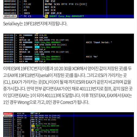
Serial key는 19FE18번지에 저장됩니다.
이제 ESI에 19FE7C번지(이름과 10 20 30을 XOR해서 얻어진 값이 저장된 곳)를 두
고 EAX에 19FE18번지(serial이 저장된 곳)를 둡니다. 그리고 ESI가 가리키는 곳
(CL), EAX가 가리키는 곳(DL)이 0이 될 때 까지 ESI와 EAX가 같은지 비교하며 값을
증가시킵니다. 만약 전부 같다면 EAX가 0인 채로 401113번지로 점프, 같지 않은 곳
이 있다면 EAX는 1이 되어 401113에 도달합니다. 이후 TEST EAX, EAX에서 EAX는
1인 경우 Wrong으로 가고, 0인 경우 Correct가 됩니다.