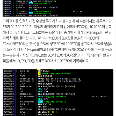
그리고 키를 입력하기 전 수상한 루프가 하나 생기는데, 이 부분에서는 매 루프마다
ESI가 0 1 2 0 1 2 0 1 2... 이렇게 바뀌어가고 이 값에 따라 ECX에는 10 20 30 이 반복
해서 들어갑니다. 그리고 EDX에는 EBP가 1씩 증가해서 내가 입력한 input이 한 글
자씩 차례로 들어갑니다. 그러고나서 ECX에 EDX값을 XOR하더니 ECX와
EAX(=19FE7C라는 주소)를 스택에 넣고 ECX에 19FE7C를 넣고 다시 스택에 넣습니
다. 느낌상 저 함수는 sprintf이고 19FE7C번지에 %s%02X로 인자를 주는데, %s 되
는 부분은 자기자신이고 %02X는 ECX와 EDX의 XOR 값입니다. 즉 name의 한 글자
씩을 떼서 10 / 20 / 30을 차례로 XOR시켜 19FE7C에 기록하네요.