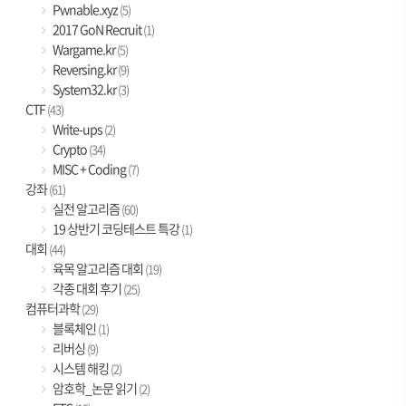
Pwnable.xyz
(5)
2017 GoN Recruit
(1)
Wargame.kr
(5)
Reversing.kr
(9)
System32.kr
(3)
CTF
(43)
Write-ups
(2)
Crypto
(34)
MISC + Coding
(7)
강좌
(61)
실전 알고리즘
(60)
19 상반기 코딩테스트 특강
(1)
대회
(44)
육목 알고리즘 대회
(19)
각종 대회 후기
(25)
컴퓨터과학
(29)
블록체인
(1)
리버싱
(9)
시스템 해킹
(2)
암호학_논문 읽기
(2)