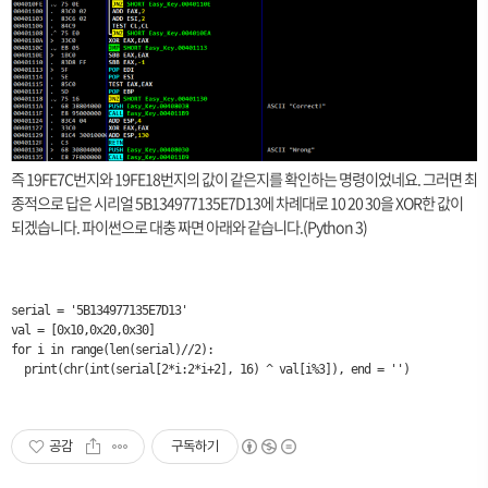
즉 19FE7C번지와 19FE18번지의 값이 같은지를 확인하는 명령이었네요. 그러면 최
종적으로 답은 시리얼 5B134977135E7D13에 차례대로 10 20 30을 XOR한 값이
되겠습니다. 파이썬으로 대충 짜면 아래와 같습니다.(Python 3)
serial = '5B134977135E7D13'

val = [0x10,0x20,0x30]

for i in range(len(serial)//2):

  print(chr(int(serial[2*i:2*i+2], 16) ^ val[i%3]), end = '')
공감
구독하기