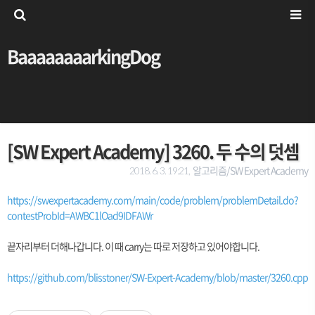
BaaaaaaaarkingDog
[SW Expert Academy] 3260. 두 수의 덧셈
알고리즘/SW Expert Academy
2018. 6. 3. 19:21,
https://swexpertacademy.com/main/code/problem/problemDetail.do?
contestProbId=AWBC1lOad9IDFAWr
끝자리부터 더해나갑니다. 이 때 carry는 따로 저장하고 있어야합니다.
https://github.com/blisstoner/SW-Expert-Academy/blob/master/3260.cpp