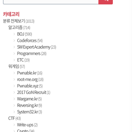
카테고리
분류 전체보기
(1013)
알고리즘
(714)
BOJ
(590)
Codeforces
(54)
SW Expert Academy
(23)
Programmers
(28)
ETC
(19)
워게임
(57)
Pwnable.kr
(16)
root-me.org
(18)
Pwnable.xyz
(5)
2017 GoN Recruit
(1)
Wargame.kr
(5)
Reversing.kr
(9)
System32.kr
(3)
CTF
(43)
Write-ups
(2)
Crypto
(34)