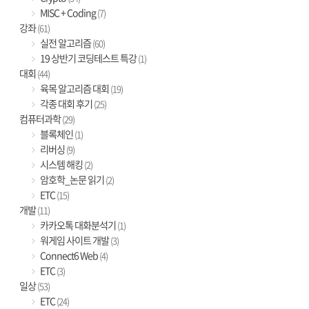
MISC + Coding
(7)
강좌
(61)
실전 알고리즘
(60)
19 상반기 코딩테스트 특강
(1)
대회
(44)
육목 알고리즘 대회
(19)
각종 대회 후기
(25)
컴퓨터과학
(29)
블록체인
(1)
리버싱
(9)
시스템 해킹
(2)
암호학_논문 읽기
(2)
ETC
(15)
개발
(11)
카카오톡 대화분석기
(1)
워게임 사이트 개발
(3)
Connect6 Web
(4)
ETC
(3)
일상
(53)
ETC
(24)