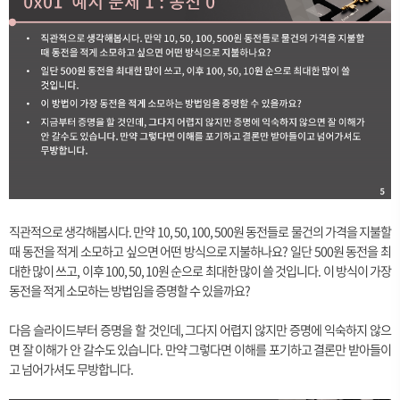
D
)
[i-
[
A
[0
]],
D
[i-
A
[1
]],
D
[i-
직관적으로 생각해봅시다. 만약 10, 50, 100, 500원 동전들로 물건의 가격을 지불할
A
때 동전을 적게 소모하고 싶으면 어떤 방식으로 지불하나요? 일단 500원 동전을 최
[2
]],
대한 많이 쓰고, 이후 100, 50, 10원 순으로 최대한 많이 쓸 것입니다. 이 방식이 가장
...
동전을 적게 소모하는 방법임을 증명할 수 있을까요?
)
+
다음 슬라이드부터 증명을 할 것인데, 그다지 어렵지 않지만 증명에 익숙하지 않으
1
면 잘 이해가 안 갈수도 있습니다. 만약 그렇다면 이해를 포기하고 결론만 받아들이
고 넘어가셔도 무방합니다.