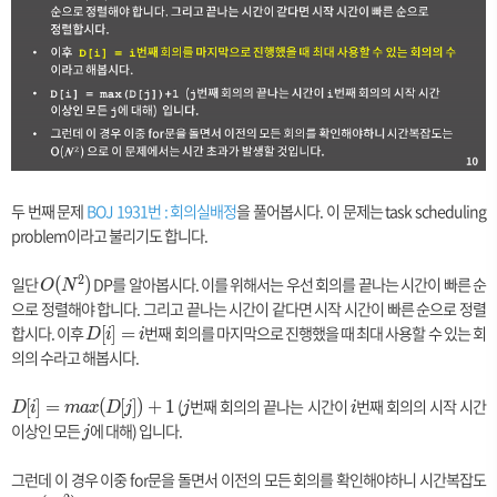
두 번째 문제
BOJ 1931번 : 회의실배정
을 풀어봅시다. 이 문제는 task scheduling
problem이라고 불리기도 합니다.
2
일단
O
DP를 알아봅시다. 이를 위해서는 우선 회의를 끝나는 시간이 빠른 순
(
)
O
N
(
으로 정렬해야 합니다. 그리고 끝나는 시간이 같다면 시작 시간이 빠른 순으로 정렬
N
합시다. 이후
D
번째 회의를 마지막으로 진행했을 때 최대 사용할 수 있는 회
[
]
=
D
i
i
^
[i]
의의 수라고 해봅시다.
2
=
)
i
D
(
j
번째 회의의 끝나는 시간이
i
번째 회의의 시작 시간
[
]
=
(
[
]
)
+
1
D
i
m
a
x
D
j
j
i
[i]
이상인 모든
j
에 대해) 입니다.
j
=
m
그런데 이 경우 이중 for문을 돌면서 이전의 모든 회의를 확인해야하니 시간복잡도
a