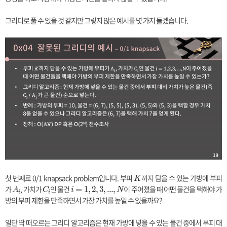
그리디로 풀 수 있을 것 같지만 그렇지 않은 예시를 몇 가지 들겠습니다.
첫 번째로 0/1 knapsack problem입니다. 부피
K
까지 담을 수 있는 가방에 부피
K
가
A
, 가치가
C
인 물건
i
이 주어졌을 때 어떤 물건을 택해야 가
=
1
,
2
,
3
,
.
.
.
,
A
C
i
N
i
i
_i
_
=
방의 부피 제한을 만족하면서 가장 가치를 높일 수 있을까요?
i
1,
2,
일단 딱 떠오르는 그리디 알고리즘은 현재 가방에 넣을 수 있는 물건 중에서 부피 대