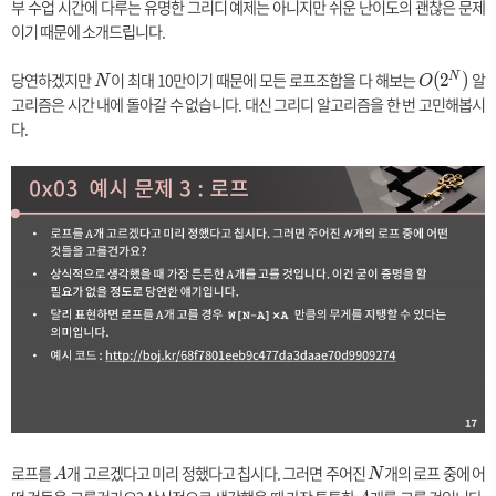
부 수업 시간에 다루는 유명한 그리디 예제는 아니지만 쉬운 난이도의 괜찮은 문제
이기 때문에 소개드립니다.
당연하겠지만
N
이 최대 10만이기 때문에 모든 로프조합을 다 해보는
O
알
N
(
2
)
N
O
(
고리즘은 시간 내에 돌아갈 수 없습니다. 대신 그리디 알고리즘을 한 번 고민해봅시
2
다.
^
N
)
로프를
A
개 고르겠다고 미리 정했다고 칩시다. 그러면 주어진
N
개의 로프 중에 어
A
N