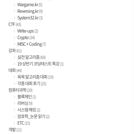
Wargame.kr
(5)
Reversing.kr
(9)
System32.kr
(3)
CTF
(43)
Write-ups
(2)
Crypto
(34)
MISC + Coding
(7)
강좌
(61)
실전 알고리즘
(60)
19 상반기 코딩테스트 특강
(1)
대회
(44)
육목 알고리즘 대회
(19)
각종 대회 후기
(25)
컴퓨터과학
(29)
블록체인
(1)
리버싱
(9)
시스템 해킹
(2)
암호학_논문 읽기
(2)
ETC
(15)
개발
(11)