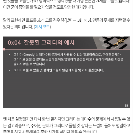
떤 것들을 고를건가요? 상식적으로 생각했을 때 가장 튼튼한
A
개를 고를 것입니다.
A
이건 굳이 증명을 할 필요가 없을 정도로 당연한 얘기입니다.
달리 표현하면 로프를
A
개 고를 경우
W
만큼의 무게를 지탱할 수
[
−
]
×
A
W
N
A
A
[N
있다는 의미입니다. (
예시 코드
)
-
A]
\t
i
m
es
A
맨 처음 설명했지만 다시 한 번 말하자면 그리디는 대다수의 문제에서 사용될 수 없
는 알고리즘으로, 주어진 문제가 그리디로 풀릴 것 같다는 느낌이 들어도 엄밀하고
증명을 하고 사용해야 귀중한 시간을 날리지 않을 수 있습니다.