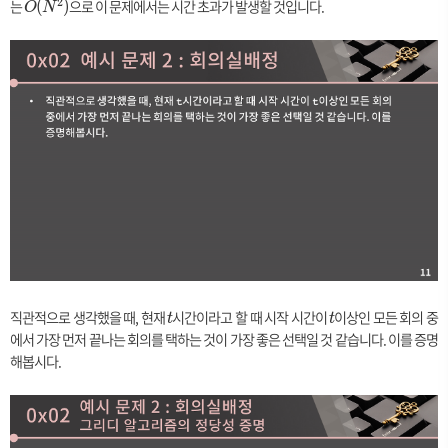
2
는
O
으로 이 문제에서는 시간 초과가 발생할 것입니다.
(
)
O
N
x
(
(
N
D
^
[j]
2
)
)
+
1
직관적으로 생각했을 때, 현재
t
시간이라고 할 때 시작 시간이
t
이상인 모든 회의 중
t
t
에서 가장 먼저 끝나는 회의를 택하는 것이 가장 좋은 선택일 것 같습니다. 이를 증명
해봅시다.