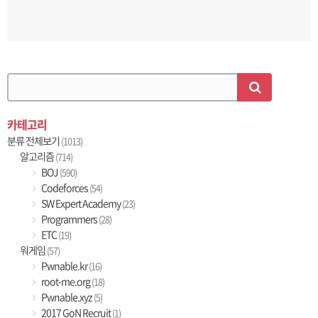
카테고리
분류 전체보기
(1013)
알고리즘
(714)
BOJ
(590)
Codeforces
(54)
SW Expert Academy
(23)
Programmers
(28)
ETC
(19)
워게임
(57)
Pwnable.kr
(16)
root-me.org
(18)
Pwnable.xyz
(5)
2017 GoN Recruit
(1)