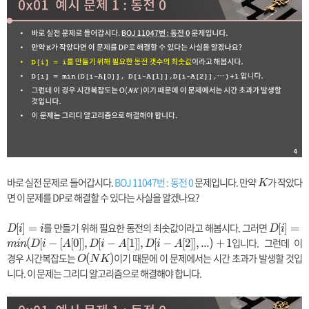
바로 실전 문제로 들어갑시다.
BOJ 11047번 : 동전 0
문제입니다. 만약
K
가 작았다
K
면 이 문제를 DP로 해결할 수 있다는 사실을 알겠나요?
D
를 만들기 위해 필요한 동전의 최솟값이라고 해봅시다. 그러면
D
[
]
=
[
]
=
D
i
i
D
i
[i]
[i]
입니다. 그런데 이
(
[
−
[
[
0
]
]
,
[
−
[
1
]
]
,
[
−
[
2
]
]
,
.
.
.
)
+
1
m
i
n
D
i
A
D
i
A
D
i
A
=
=
경우 시간복잡도는
O
이기 때문에 이 문제에서는 시간 초과가 발생할 것입
(
)
O
N
K
i
m
(
니다. 이 문제는 그리디 알고리즘으로 해결해야 합니다.
in
N
(
K