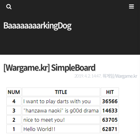
BaaaaaaaarkingDog
[Wargame.kr] SimpleBoard
워게임/Wargame.kr
2019. 4. 2. 14:47,