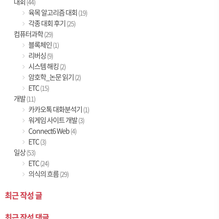
대회
(44)
육목 알고리즘 대회
(19)
각종 대회 후기
(25)
컴퓨터과학
(29)
블록체인
(1)
리버싱
(9)
시스템 해킹
(2)
암호학_논문 읽기
(2)
ETC
(15)
개발
(11)
카카오톡 대화분석기
(1)
워게임 사이트 개발
(3)
Connect6 Web
(4)
ETC
(3)
일상
(53)
ETC
(24)
의식의 흐름
(29)
최근 작성 글
최근 작성 댓글