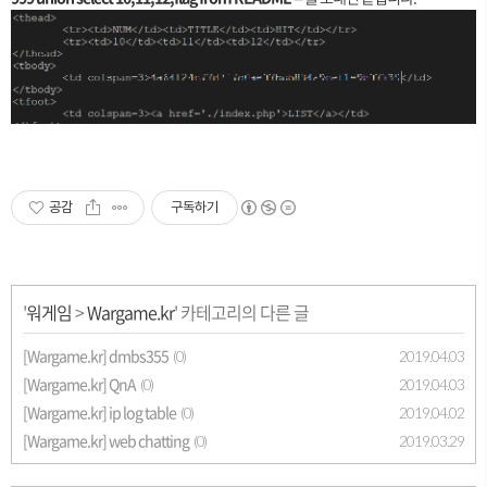
공감
구독하기
'
워게임
>
Wargame.kr
' 카테고리의 다른 글
[Wargame.kr] dmbs355
2019.04.03
(0)
[Wargame.kr] QnA
2019.04.03
(0)
[Wargame.kr] ip log table
2019.04.02
(0)
[Wargame.kr] web chatting
2019.03.29
(0)