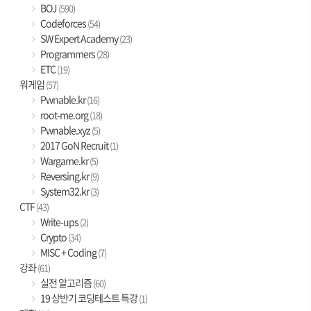
BOJ
(590)
Codeforces
(54)
SW Expert Academy
(23)
Programmers
(28)
ETC
(19)
워게임
(57)
Pwnable.kr
(16)
root-me.org
(18)
Pwnable.xyz
(5)
2017 GoN Recruit
(1)
Wargame.kr
(5)
Reversing.kr
(9)
System32.kr
(3)
CTF
(43)
Write-ups
(2)
Crypto
(34)
MISC + Coding
(7)
강좌
(61)
실전 알고리즘
(60)
19 상반기 코딩테스트 특강
(1)