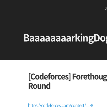
BaaaaaaaarkingDo
[Codeforces] Forethough
Round
https://codeforces.com/contest/1146