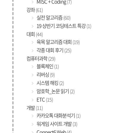
MISC + Coding
(7)
강좌
(61)
실전 알고리즘
(60)
19 상반기 코딩테스트 특강
(1)
대회
(44)
육목 알고리즘 대회
(19)
각종 대회 후기
(25)
컴퓨터과학
(29)
블록체인
(1)
리버싱
(9)
시스템 해킹
(2)
암호학_논문 읽기
(2)
ETC
(15)
개발
(11)
카카오톡 대화분석기
(1)
워게임 사이트 개발
(3)
Connect6 Web
(4)