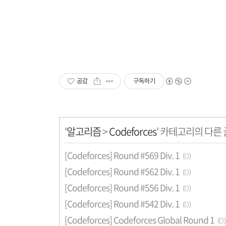
공감
구독하기
'
알고리즘
>
Codeforces
' 카테고리의 다른 
[Codeforces] Round #569 Div. 1
(0)
[Codeforces] Round #562 Div. 1
(0)
[Codeforces] Round #556 Div. 1
(0)
[Codeforces] Round #542 Div. 1
(0)
[Codeforces] Codeforces Global Round 1
(0)