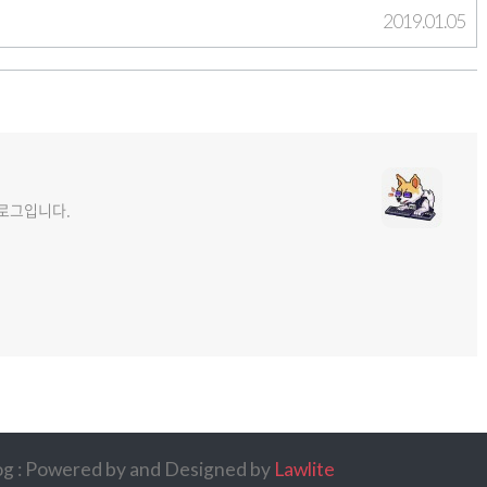
2019.01.05
 블로그입니다.
log : Powered by
and Designed by
Lawlite