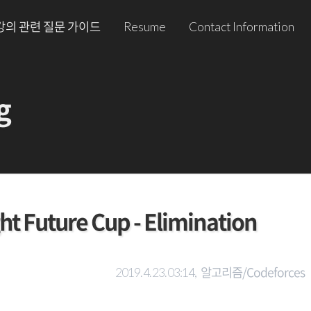
강의 관련 질문 가이드
Resume
Contact Information
g
t Future Cup - Elimination
알고리즘/Codeforces
2019. 4. 23. 03:14,