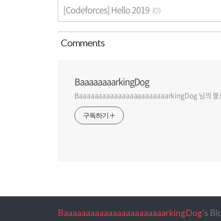
[Codeforces] Hello 2019
(0)
Comment
s
BaaaaaaaarkingDog
BaaaaaaaaaaaaaaaaaaaaaaarkingDog 님의
구독하기
BaaaaaaaaaaaaaaaaaaaaaaarkingDog
's B