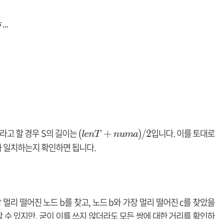
..
ma라고 할 경우 S의 길이는
(l
입니다. 이를 토대로
(
+
)
/
2
l
e
n
T
n
u
m
a
e
T와 일치하는지 확인하면 됩니다.
n
T
+
n
 멀리 떨어진 노드 b를 찾고, 노드 b와 가장 멀리 떨어진 c를 찾았을
u
할 수 있지만, 굳이 이를 쓰지 않더라도 모든 쌍에 대한 거리를 확인하
m