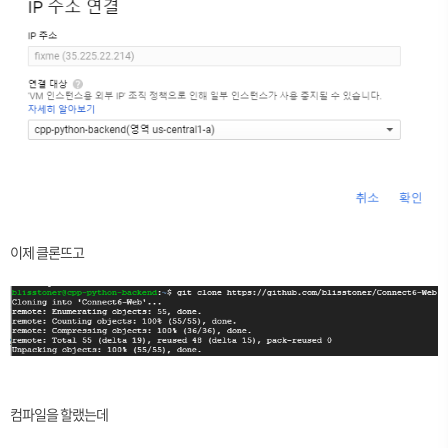
이제 클론뜨고
컴파일을 할랬는데