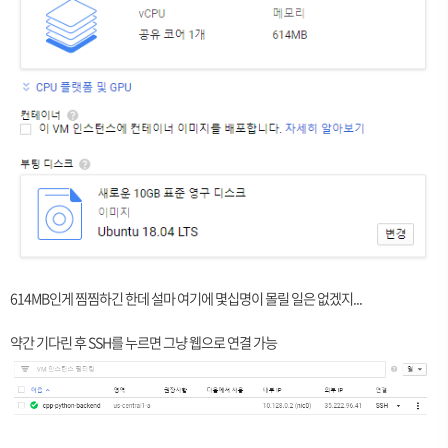
614MB인게 찜찜하긴 한데 설마 여기에 몇십명이 몰릴 일은 없겠지...
약간 기다린 후 SSH를 누르면 그냥 웹으로 연결 가능