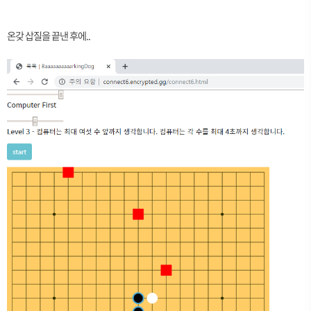
온갖 삽질을 끝낸 후에..