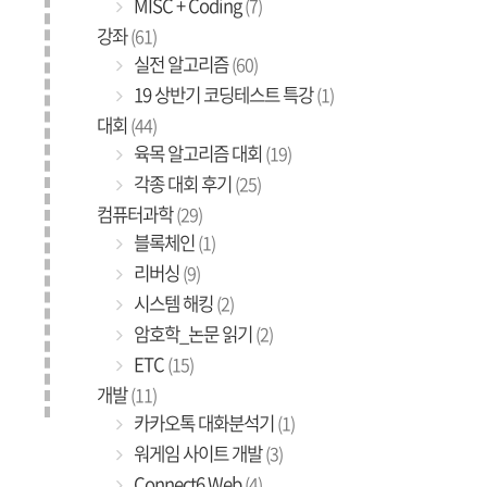
MISC + Coding
(7)
강좌
(61)
실전 알고리즘
(60)
19 상반기 코딩테스트 특강
(1)
대회
(44)
육목 알고리즘 대회
(19)
각종 대회 후기
(25)
컴퓨터과학
(29)
블록체인
(1)
리버싱
(9)
시스템 해킹
(2)
암호학_논문 읽기
(2)
ETC
(15)
개발
(11)
카카오톡 대화분석기
(1)
워게임 사이트 개발
(3)
Connect6 Web
(4)