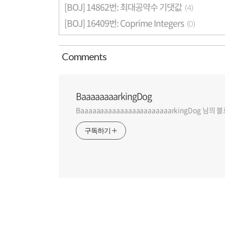
[BOJ] 14862번: 최대공약수 기댓값
(4)
[BOJ] 16409번: Coprime Integers
(0)
Comment
s
BaaaaaaaarkingDog
BaaaaaaaaaaaaaaaaaaaaaaarkingDog 님의
구독하기