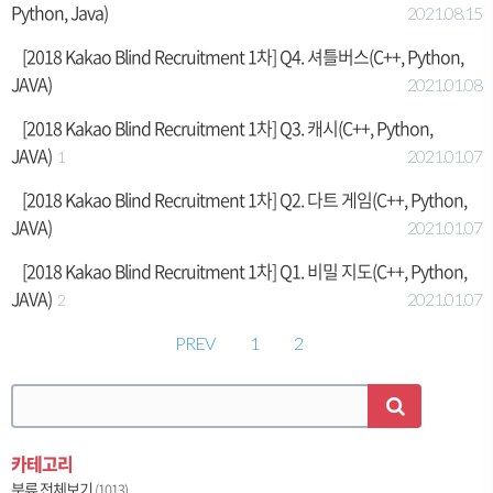
Python, Java)
2021.08.15
[2018 Kakao Blind Recruitment 1차] Q4. 셔틀버스(C++, Python,
JAVA)
2021.01.08
[2018 Kakao Blind Recruitment 1차] Q3. 캐시(C++, Python,
JAVA)
2021.01.07
1
[2018 Kakao Blind Recruitment 1차] Q2. 다트 게임(C++, Python,
JAVA)
2021.01.07
[2018 Kakao Blind Recruitment 1차] Q1. 비밀 지도(C++, Python,
JAVA)
2021.01.07
2
PREV
1
2
카테고리
분류 전체보기
(1013)