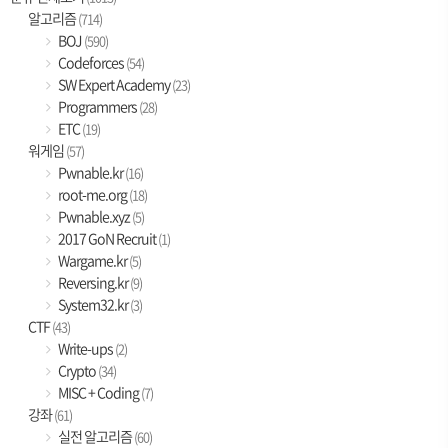
알고리즘
(714)
BOJ
(590)
Codeforces
(54)
SW Expert Academy
(23)
Programmers
(28)
ETC
(19)
워게임
(57)
Pwnable.kr
(16)
root-me.org
(18)
Pwnable.xyz
(5)
2017 GoN Recruit
(1)
Wargame.kr
(5)
Reversing.kr
(9)
System32.kr
(3)
CTF
(43)
Write-ups
(2)
Crypto
(34)
MISC + Coding
(7)
강좌
(61)
실전 알고리즘
(60)