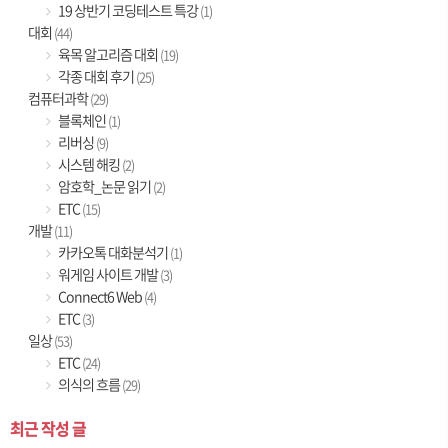
19 상반기 코딩테스트 특강
(1)
대회
(44)
육목 알고리즘 대회
(19)
각종 대회 후기
(25)
컴퓨터과학
(29)
블록체인
(1)
리버싱
(9)
시스템 해킹
(2)
암호학_논문 읽기
(2)
ETC
(15)
개발
(11)
카카오톡 대화분석기
(1)
워게임 사이트 개발
(3)
Connect6 Web
(4)
ETC
(3)
일상
(53)
ETC
(24)
의식의 흐름
(29)
최근 작성 글