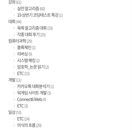
강좌
(61)
실전 알고리즘
(60)
19 상반기 코딩테스트 특강
(1)
대회
(44)
육목 알고리즘 대회
(19)
각종 대회 후기
(25)
컴퓨터과학
(29)
블록체인
(1)
리버싱
(9)
시스템 해킹
(2)
암호학_논문 읽기
(2)
ETC
(15)
개발
(11)
카카오톡 대화분석기
(1)
워게임 사이트 개발
(3)
Connect6 Web
(4)
ETC
(3)
일상
(53)
ETC
(24)
의식의 흐름
(29)