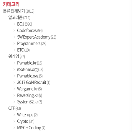
카테고리
분류 전체보기
(1013)
알고리즘
(714)
BOJ
(590)
Codeforces
(54)
SW Expert Academy
(23)
Programmers
(28)
ETC
(19)
워게임
(57)
Pwnable.kr
(16)
root-me.org
(18)
Pwnable.xyz
(5)
2017 GoN Recruit
(1)
Wargame.kr
(5)
Reversing.kr
(9)
System32.kr
(3)
CTF
(43)
Write-ups
(2)
Crypto
(34)
MISC + Coding
(7)