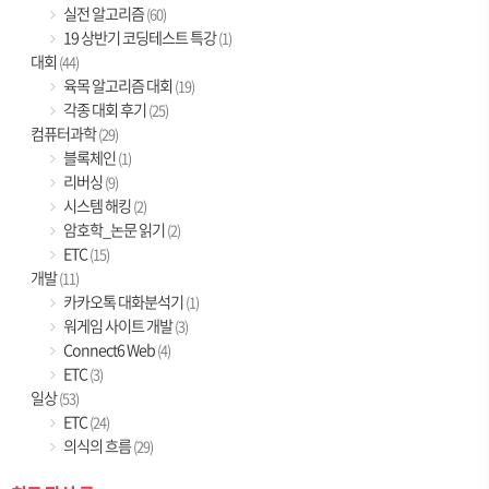
실전 알고리즘
(60)
19 상반기 코딩테스트 특강
(1)
대회
(44)
육목 알고리즘 대회
(19)
각종 대회 후기
(25)
컴퓨터과학
(29)
블록체인
(1)
리버싱
(9)
시스템 해킹
(2)
암호학_논문 읽기
(2)
ETC
(15)
개발
(11)
카카오톡 대화분석기
(1)
워게임 사이트 개발
(3)
Connect6 Web
(4)
ETC
(3)
일상
(53)
ETC
(24)
의식의 흐름
(29)