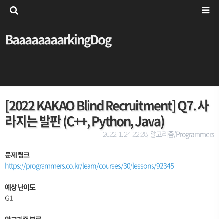
BaaaaaaaarkingDog
[2022 KAKAO Blind Recruitment] Q7. 사
라지는 발판 (C++, Python, Java)
알고리즘/Programmers
2022. 1. 24. 22:28,
문제 링크
https://programmers.co.kr/learn/courses/30/lessons/92345
예상 난이도
G1