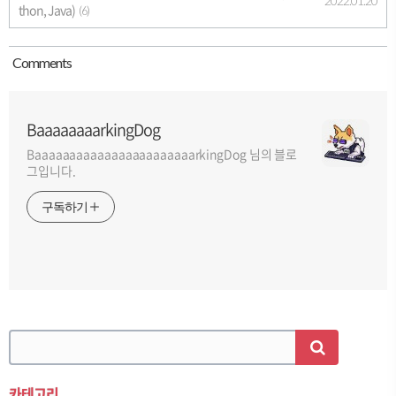
2022.01.20
thon, Java)
(6)
Comment
s
BaaaaaaaarkingDog
BaaaaaaaaaaaaaaaaaaaaaaarkingDog 님의 블로
그입니다.
구독하기
카테고리