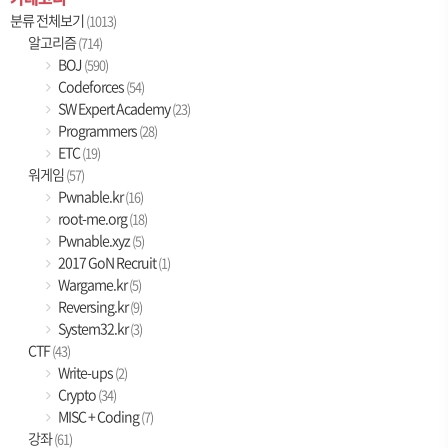
분류 전체보기
(1013)
알고리즘
(714)
BOJ
(590)
Codeforces
(54)
SW Expert Academy
(23)
Programmers
(28)
ETC
(19)
워게임
(57)
Pwnable.kr
(16)
root-me.org
(18)
Pwnable.xyz
(5)
2017 GoN Recruit
(1)
Wargame.kr
(5)
Reversing.kr
(9)
System32.kr
(3)
CTF
(43)
Write-ups
(2)
Crypto
(34)
MISC + Coding
(7)
강좌
(61)