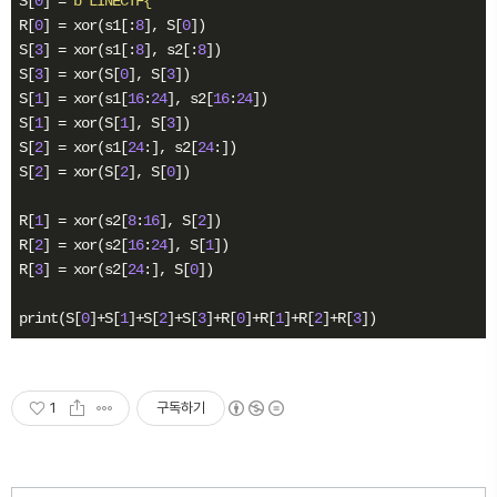
S[
0
] = 
b'LINECTF{'
R[
0
] = xor(s1[:
8
], S[
0
])

S[
3
] = xor(s1[:
8
], s2[:
8
])

S[
3
] = xor(S[
0
], S[
3
])

S[
1
] = xor(s1[
16
:
24
], s2[
16
:
24
])

S[
1
] = xor(S[
1
], S[
3
])

S[
2
] = xor(s1[
24
:], s2[
24
:])

S[
2
] = xor(S[
2
], S[
0
])

R[
1
] = xor(s2[
8
:
16
], S[
2
])

R[
2
] = xor(s2[
16
:
24
], S[
1
])

R[
3
] = xor(s2[
24
:], S[
0
])

print(S[
0
]+S[
1
]+S[
2
]+S[
3
]+R[
0
]+R[
1
]+R[
2
]+R[
3
])
1
구독하기