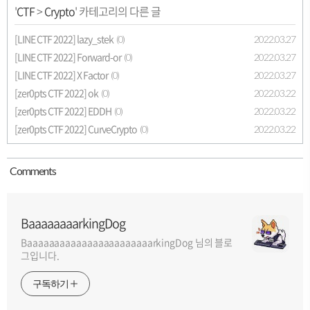
'
CTF
>
Crypto
' 카테고리의 다른 글
[LINE CTF 2022] lazy_stek
2022.03.27
(0)
[LINE CTF 2022] Forward-or
2022.03.27
(0)
[LINE CTF 2022] X Factor
2022.03.27
(0)
[zer0pts CTF 2022] ok
2022.03.22
(0)
[zer0pts CTF 2022] EDDH
2022.03.22
(0)
[zer0pts CTF 2022] CurveCrypto
2022.03.22
(0)
Comment
s
BaaaaaaaarkingDog
BaaaaaaaaaaaaaaaaaaaaaaarkingDog 님의 블로
그입니다.
구독하기