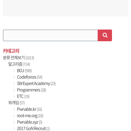
카테고리
분류 전체보기
(1013)
알고리즘
(714)
BOJ
(590)
Codeforces
(54)
SW Expert Academy
(23)
Programmers
(28)
ETC
(19)
워게임
(57)
Pwnable.kr
(16)
root-me.org
(18)
Pwnable.xyz
(5)
2017 GoN Recruit
(1)