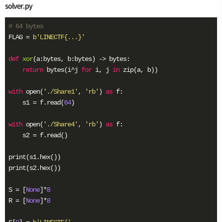
solver.py
# 64 bytes
FLAG = 
b'LINECTF{...}'
def
xor
(a:bytes, b:bytes)
 -> bytes:
return
 bytes(i^j 
for
 i, j 
in
 zip(a, b))

with
 open(
'./Share1'
, 
'rb'
) 
as
 f:

    s1 = f.read(
64
)

with
 open(
'./Share4'
, 
'rb'
) 
as
 f:

    s2 = f.read()

print(s1.hex())

print(s2.hex())

S = [
None
]*
8
R = [
None
]*
8