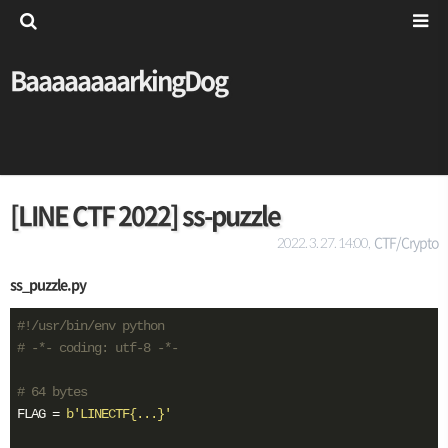
BaaaaaaaarkingDog
[LINE CTF 2022] ss-puzzle
CTF/Crypto
2022. 3. 27. 14:00,
ss_puzzle.py
#!/usr/bin/env python
# -*- coding: utf-8 -*-
# 64 bytes
FLAG = 
b'LINECTF{...}'