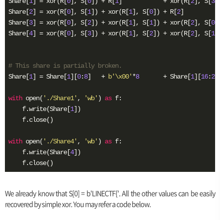
Share[
1
] = xor(R[
0
], S[
0
]) + R[
1
]            + xor(R[
2
], S[
3
]
Share[
2
] = xor(R[
0
], S[
1
]) + xor(R[
1
], S[
0
]) + R[
2
]          
Share[
3
] = xor(R[
0
], S[
2
]) + xor(R[
1
], S[
1
]) + xor(R[
2
], S[
0
]
Share[
4
] = xor(R[
0
], S[
3
]) + xor(R[
1
], S[
2
]) + xor(R[
2
], S[
1
]
# This share is partially broken.
Share[
1
] = Share[
1
][
0
:
8
]   + 
b'\x00'
*
8
       + Share[
1
][
16
:
24
with
 open(
'./Share1'
, 
'wb'
) 
as
 f:

    f.write(Share[
1
])

    f.close()

with
 open(
'./Share4'
, 
'wb'
) 
as
 f:

    f.write(Share[
4
])

    f.close()
We already know that S[0] = b'LINECTF{'. All the other values can be easily
recovered by simple xor. You may refer a code below.