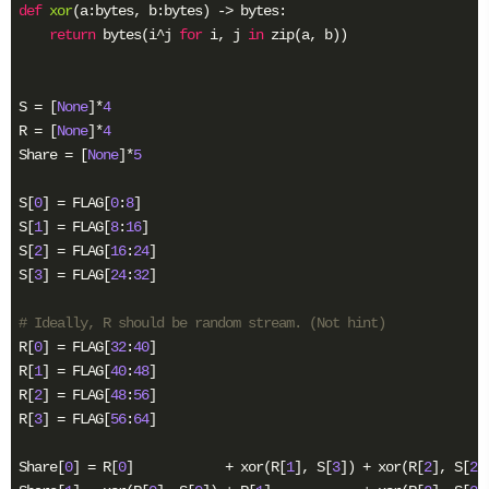
def
xor
(a:bytes, b:bytes)
 -> bytes:
return
 bytes(i^j 
for
 i, j 
in
 zip(a, b))

S = [
None
]*
4
R = [
None
]*
4
Share = [
None
]*
5
S[
0
] = FLAG[
0
:
8
]

S[
1
] = FLAG[
8
:
16
]

S[
2
] = FLAG[
16
:
24
]

S[
3
] = FLAG[
24
:
32
]

# Ideally, R should be random stream. (Not hint)
R[
0
] = FLAG[
32
:
40
]

R[
1
] = FLAG[
40
:
48
]

R[
2
] = FLAG[
48
:
56
]

R[
3
] = FLAG[
56
:
64
]

Share[
0
] = R[
0
]            + xor(R[
1
], S[
3
]) + xor(R[
2
], S[
2
]