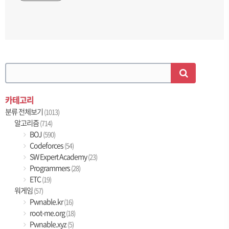
카테고리
분류 전체보기
(1013)
알고리즘
(714)
BOJ
(590)
Codeforces
(54)
SW Expert Academy
(23)
Programmers
(28)
ETC
(19)
워게임
(57)
Pwnable.kr
(16)
root-me.org
(18)
Pwnable.xyz
(5)