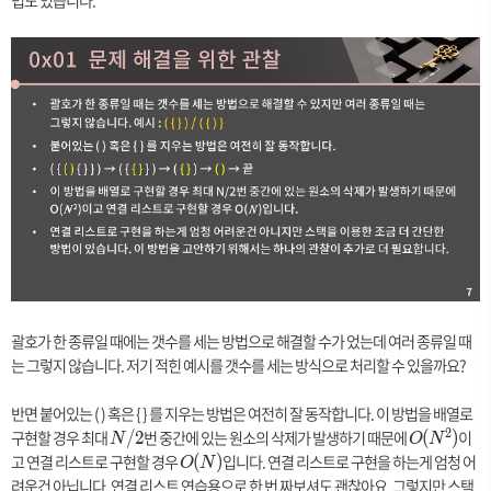
법도 있습니다.
괄호가 한 종류일 때에는 갯수를 세는 방법으로 해결할 수가 었는데 여러 종류일 때
는 그렇지 않습니다. 저기 적힌 예시를 갯수를 세는 방식으로 처리할 수 있을까요?
반면 붙어있는 ( ) 혹은 { } 를 지우는 방법은 여전히 잘 동작합니다. 이 방법을 배열로
2
구현할 경우 최대
N
번 중간에 있는 원소의 삭제가 발생하기 때문에
O
이
/
2
(
)
N
O
N
/
(
고 연결 리스트로 구현할 경우
O
입니다. 연결 리스트로 구현을 하는게 엄청 어
(
)
O
N
2
N
(
려운건 아닙니다. 연결 리스트 연습용으로 한 번 짜보셔도 괜찮아요. 그렇지만 스택