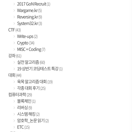
2017 GoN Recruit
(1)
Wargame.kr
(5)
Reversing.kr
(9)
System32.kr
(3)
CTF
(43)
Write-ups
(2)
Crypto
(34)
MISC + Coding
(7)
강좌
(61)
실전 알고리즘
(60)
19 상반기 코딩테스트 특강
(1)
대회
(44)
육목 알고리즘 대회
(19)
각종 대회 후기
(25)
컴퓨터과학
(29)
블록체인
(1)
리버싱
(9)
시스템 해킹
(2)
암호학_논문 읽기
(2)
ETC
(15)