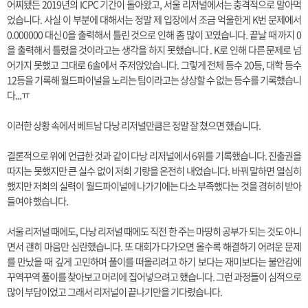
어찌됐든 2019년의 ICPC 기간이 돌아왔고, 서울 리저널에서는 충격적으로 말아먹
었습니다. 사실 이 부분에 대해서는 정말 제 입장에서 조금 억울한게 K번 문제에서
0.000000 대신 0을 출력해서 틀린 것으로 인해 좀 많이 꼬였습니다. 끝날 때 까지 0
을 출력해서 틀렸을 것이라고는 생각을 하지 못했습니다 . K로 인해 다른 문제로 넘
어가지 못했고 그대로 6솔에서 주저앉았습니다. 그렇게
전체 등수 20등, 대학 등수
12등을 기록해
월드파이널을 노리는 팀이라고는 상상할 수 없는 등수를 기록
했습니
다...ㅠ
이러한 상황 속에서 베트남 다낭 리저널만큼은 정말 잘 쳤으면 했습니다.
결론적으로 위에 언급한 것과 같이 다낭 리저널에서 6위를 기록했습니다. 진출권을
따지는 못했지만 큰 실수 없이 저희 기량을 온전히 내었습니다. 바꿔 말하면 열심히
했지만 저희의 실력이 월드파이널에 나가기에는 다소 부족했다는 것을 겸허히 받아
들여야 했습니다.
서울 리저널 때에도, 다낭 리저널 때에도 직전 한 주는 마땅히 공부가 되는 것도 아니
면서 괜히 마음만 심란했습니다. 또 대회가 다가오면 올수록 해결하기 어려운 문제
를 만났을 때 깊게 고민하며 풀이를 떠올리려고 하기 보다는 재미보다는 불안감에
꾸역꾸역 풀이를 찾아보고 머리에 집어넣으려고 했습니다. 그런 과정들이 심적으로
많이 부담이었고
그래서 리저널이 끝나기만을 기다렸습니다.