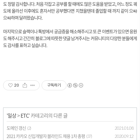
도 정말 감사합니다. 처음 각잡고 공부를 할 때에도 많은 도움을 받았고, 어느 정도 궤
도에 올라선 이후에도 혼자서만 공부했다면 지쳤을텐데 졸업할 때 까지 같이 으쌰
으쌰하며 달려왔습니다.
마지막으로 슬랙이나 톡방에서 궁금증을 해소해주시고 또 큰 이벤트가 있으면 응원
도 해주시고 간간히 블로그에 따뜻한 댓글 남겨주시는 커뮤니티의 다양한 분들에게
도 감사를 표하고 싶습니다.
20
구독하기
'
일상
>
ETC
' 카테고리의 다른 글
도메인 갱신
2021.01.08
(2)
2021 카카오 신입개발자 블라인드 채용 1차 총평
2020.09.12
(37)