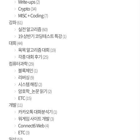
Write-ups
(2)
Crypto
(34)
MISC + Coding
(7)
강좌
(61)
실전 알고리즘
(60)
19 상반기 코딩테스트 특강
(1)
대회
(44)
육목 알고리즘 대회
(19)
각종 대회 후기
(25)
컴퓨터과학
(29)
블록체인
(1)
리버싱
(9)
시스템 해킹
(2)
암호학_논문 읽기
(2)
ETC
(15)
개발
(11)
카카오톡 대화분석기
(1)
워게임 사이트 개발
(3)
Connect6 Web
(4)
ETC
(3)
일상
(53)