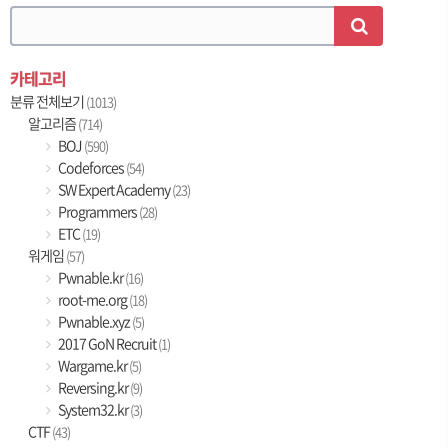
카테고리
분류 전체보기
(1013)
알고리즘
(714)
BOJ
(590)
Codeforces
(54)
SW Expert Academy
(23)
Programmers
(28)
ETC
(19)
워게임
(57)
Pwnable.kr
(16)
root-me.org
(18)
Pwnable.xyz
(5)
2017 GoN Recruit
(1)
Wargame.kr
(5)
Reversing.kr
(9)
System32.kr
(3)
CTF
(43)