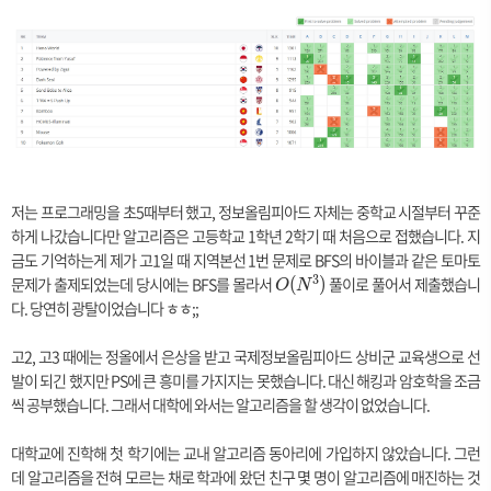
저는 프로그래밍을 초5때부터 했고, 정보올림피아드 자체는 중학교 시절부터 꾸준
하게 나갔습니다만 알고리즘은 고등학교 1학년 2학기 때 처음으로 접했습니다. 지
금도 기억하는게 제가 고1일 때 지역본선 1번 문제로 BFS의 바이블과 같은 토마토
3
문제가 출제되었는데 당시에는 BFS를 몰라서
O
풀이로 풀어서 제출했습니
(
)
O
N
(
다. 당연히 광탈이었습니다 ㅎㅎ;;
N
^
고2, 고3 때에는 정올에서 은상을 받고 국제정보올림피아드 상비군 교육생으로 선
3
발이 되긴 했지만 PS에 큰 흥미를 가지지는 못했습니다. 대신 해킹과 암호학을 조금
)
씩 공부했습니다. 그래서 대학에 와서는 알고리즘을 할 생각이 없었습니다.
대학교에 진학해 첫 학기에는 교내 알고리즘 동아리에 가입하지 않았습니다. 그런
데 알고리즘을 전혀 모르는 채로 학과에 왔던 친구 몇 명이 알고리즘에 매진하는 것