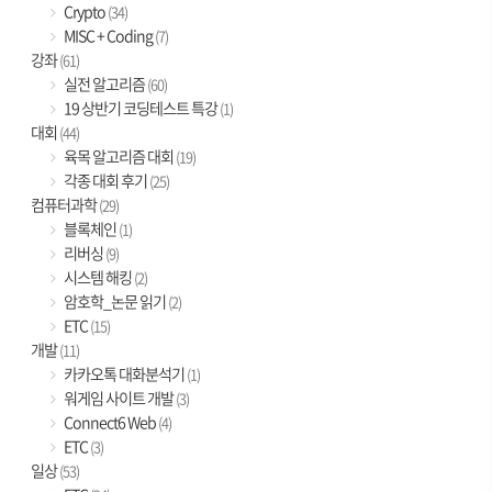
Crypto
(34)
MISC + Coding
(7)
강좌
(61)
실전 알고리즘
(60)
19 상반기 코딩테스트 특강
(1)
대회
(44)
육목 알고리즘 대회
(19)
각종 대회 후기
(25)
컴퓨터과학
(29)
블록체인
(1)
리버싱
(9)
시스템 해킹
(2)
암호학_논문 읽기
(2)
ETC
(15)
개발
(11)
카카오톡 대화분석기
(1)
워게임 사이트 개발
(3)
Connect6 Web
(4)
ETC
(3)
일상
(53)