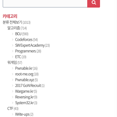
카테고리
분류 전체보기
(1013)
알고리즘
(714)
BOJ
(590)
Codeforces
(54)
SW Expert Academy
(23)
Programmers
(28)
ETC
(19)
워게임
(57)
Pwnable.kr
(16)
root-me.org
(18)
Pwnable.xyz
(5)
2017 GoN Recruit
(1)
Wargame.kr
(5)
Reversing.kr
(9)
System32.kr
(3)
CTF
(43)
Write-ups
(2)