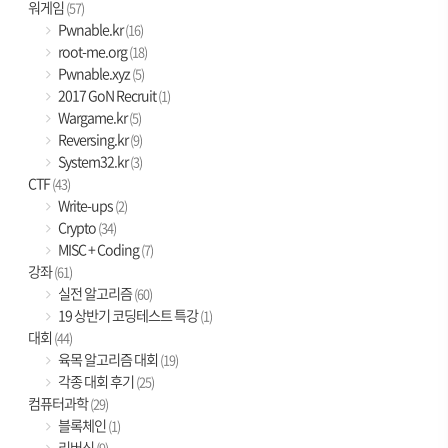
워게임
(57)
Pwnable.kr
(16)
root-me.org
(18)
Pwnable.xyz
(5)
2017 GoN Recruit
(1)
Wargame.kr
(5)
Reversing.kr
(9)
System32.kr
(3)
CTF
(43)
Write-ups
(2)
Crypto
(34)
MISC + Coding
(7)
강좌
(61)
실전 알고리즘
(60)
19 상반기 코딩테스트 특강
(1)
대회
(44)
육목 알고리즘 대회
(19)
각종 대회 후기
(25)
컴퓨터과학
(29)
블록체인
(1)
리버싱
(9)