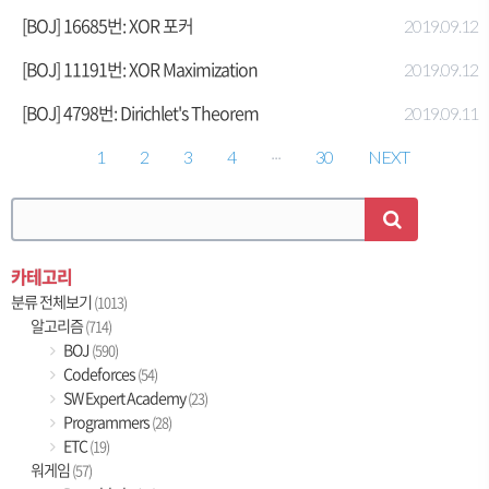
[BOJ] 16685번: XOR 포커
2019.09.12
[BOJ] 11191번: XOR Maximization
2019.09.12
[BOJ] 4798번: Dirichlet's Theorem
2019.09.11
1
2
3
4
···
30
NEXT
카테고리
분류 전체보기
(1013)
알고리즘
(714)
BOJ
(590)
Codeforces
(54)
SW Expert Academy
(23)
Programmers
(28)
ETC
(19)
워게임
(57)