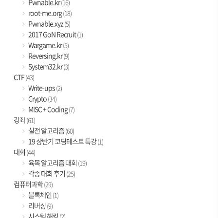
Pwnable.kr
(16)
root-me.org
(18)
Pwnable.xyz
(5)
2017 GoN Recruit
(1)
Wargame.kr
(5)
Reversing.kr
(9)
System32.kr
(3)
CTF
(43)
Write-ups
(2)
Crypto
(34)
MISC + Coding
(7)
강좌
(61)
실전 알고리즘
(60)
19 상반기 코딩테스트 특강
(1)
대회
(44)
육목 알고리즘 대회
(19)
각종 대회 후기
(25)
컴퓨터과학
(29)
블록체인
(1)
리버싱
(9)
시스템 해킹
(2)