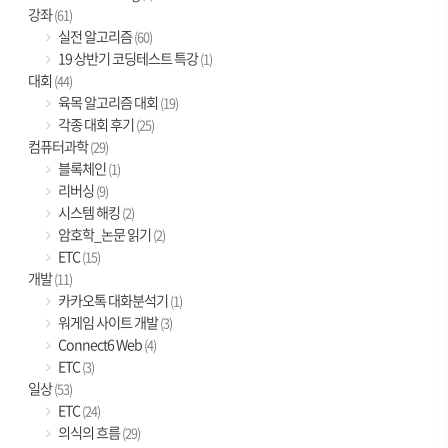
강좌
(61)
실전 알고리즘
(60)
19 상반기 코딩테스트 특강
(1)
대회
(44)
육목 알고리즘 대회
(19)
각종 대회 후기
(25)
컴퓨터과학
(29)
블록체인
(1)
리버싱
(9)
시스템 해킹
(2)
암호학_논문 읽기
(2)
ETC
(15)
개발
(11)
카카오톡 대화분석기
(1)
워게임 사이트 개발
(3)
Connect6 Web
(4)
ETC
(3)
일상
(53)
ETC
(24)
의식의 흐름
(29)