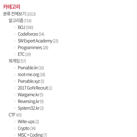
카테고리
분류 전체보기
(1013)
알고리즘
(714)
BOJ
(590)
Codeforces
(54)
SW Expert Academy
(23)
Programmers
(28)
ETC
(19)
워게임
(57)
Pwnable.kr
(16)
root-me.org
(18)
Pwnable.xyz
(5)
2017 GoN Recruit
(1)
Wargame.kr
(5)
Reversing.kr
(9)
System32.kr
(3)
CTF
(43)
Write-ups
(2)
Crypto
(34)
MISC + Coding
(7)