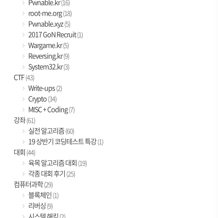
Pwnable.kr
(16)
root-me.org
(18)
Pwnable.xyz
(5)
2017 GoN Recruit
(1)
Wargame.kr
(5)
Reversing.kr
(9)
System32.kr
(3)
CTF
(43)
Write-ups
(2)
Crypto
(34)
MISC + Coding
(7)
강좌
(61)
실전 알고리즘
(60)
19 상반기 코딩테스트 특강
(1)
대회
(44)
육목 알고리즘 대회
(19)
각종 대회 후기
(25)
컴퓨터과학
(29)
블록체인
(1)
리버싱
(9)
시스템 해킹
(2)