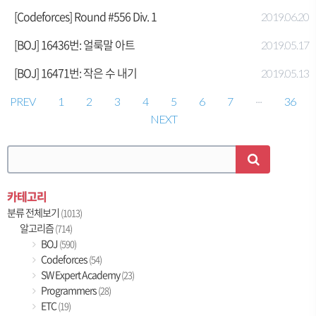
[Codeforces] Round #556 Div. 1
2019.06.20
[BOJ] 16436번: 얼룩말 아트
2019.05.17
[BOJ] 16471번: 작은 수 내기
2019.05.13
PREV
1
2
3
4
5
6
7
···
36
NEXT
카테고리
분류 전체보기
(1013)
알고리즘
(714)
BOJ
(590)
Codeforces
(54)
SW Expert Academy
(23)
Programmers
(28)
ETC
(19)