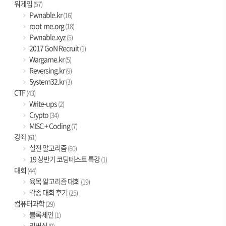
워게임
(57)
Pwnable.kr
(16)
root-me.org
(18)
Pwnable.xyz
(5)
2017 GoN Recruit
(1)
Wargame.kr
(5)
Reversing.kr
(9)
System32.kr
(3)
CTF
(43)
Write-ups
(2)
Crypto
(34)
MISC + Coding
(7)
강좌
(61)
실전 알고리즘
(60)
19 상반기 코딩테스트 특강
(1)
대회
(44)
육목 알고리즘 대회
(19)
각종 대회 후기
(25)
컴퓨터과학
(29)
블록체인
(1)
리버싱
(9)