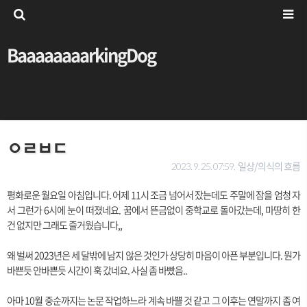
BaaaaaaaarkingDog
ㅇㄹㅂㄷ
일상/의식의 흐름
2023. 9. 25. 07:59,
평화로운 월요일 아침입니다. 어제 11시 조금 넘어서 잤는데도 주말에 잠을 엄청 자
서 그런가 6시에 눈이 떠졌네요. 꿈에서 뜬금없이 중학교로 돌아갔는데, 마땅히 한
건 없지만 그래도 즐거웠습니다,,
왜 벌써 2023년은 세 달밖에 남지 않은 것인가 상당히 마음이 아픈 부분입니다. 뭔가
바쁜듯 안바쁜듯 시간이 훅 갔네요. 사실 좀 바빴음..
아마 10월 중순까지는 논문 작업하느라 계속 바쁠 것 같고 그 이후는 연말까지 좀 여