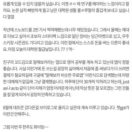
유롭게 있을 수 있지 않을까 싶습니다. 이젠 ㄹㅇ 제 연구를 해야하는 느낌이라고 할
까요. 논문 실적 빠방하게 들고 남은 대학원 생활 룰ㄹ루랄라 즐겁게 보내고 싶습니
다 껄껄
작년에 스노보드를 2번 가서 찍먹해봤는데 너무 재밌었습니다. 그래서 올해는 제대
로 타보고 싶어서 초보자 스타터팩 느낌으로 일단 장비는 당근마켓으로 샀고, 무주
스키장 시즌권도 기다리고 있습니다. 이런 점에서는 스스로 돈을 버는 으른이 좋네
요. 마침 오늘이 대학원 월급날입니다. 77ㅓ억~
친구의 꼬드김으로 말해보카라는 앱으로 영어 공부를 계속 하고 있는데 앱이 정말
좋습니다. 사실 이런거에 돈 쓰는걸 굉장히 싫어해서 처음에 좀 써보다가 더 쓰려면
결제가 필요하길래 구글에 "말해보카 비슷한 무료앱" 이런식으로 검색했는데 마땅
한 대체제가 없길래 그냥 결제했습니다. 하루에 단어 30개씩 익히려고 하는데, just
as나 as to 같이 단어 자체가 엄청 어려운게 아닌데 막상 뜻은 잘 모르겠는 그런 것들
을 잘 알게 되어서 굉장히 만족하고 있습니다.
8월에 데프콘 갔다온걸 브이로그로 올리고 싶은데 계속 미루고 있습니다. 챗gpt가
이런건 안해주나..
그럼 이번 주 한주도 화이팅~~