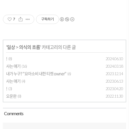
7
구독하기
'
일상
>
의식의 흐름
' 카테고리의 다른 글
!
2024.06.10
(8)
사는 얘기
2024.03.18
(16)
내가 누구? "요아소비 내한 티켓 owner"
2023.12.14
(6)
사는 얘기
2023.06.13
(4)
!
2023.04.20
(3)
오운완
2022.11.30
(8)
Comment
s