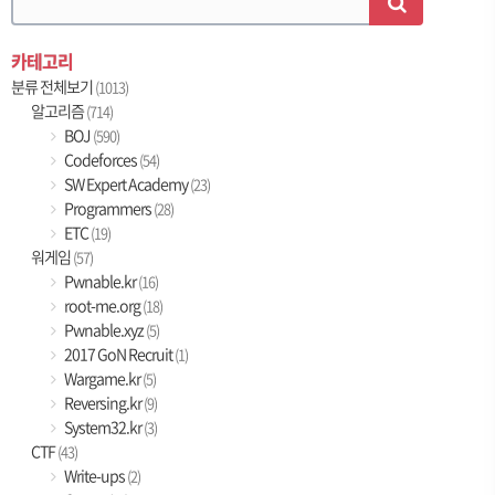
카테고리
분류 전체보기
(1013)
알고리즘
(714)
BOJ
(590)
Codeforces
(54)
SW Expert Academy
(23)
Programmers
(28)
ETC
(19)
워게임
(57)
Pwnable.kr
(16)
root-me.org
(18)
Pwnable.xyz
(5)
2017 GoN Recruit
(1)
Wargame.kr
(5)
Reversing.kr
(9)
System32.kr
(3)
CTF
(43)
Write-ups
(2)