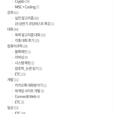
Crypto
(34)
MISC + Coding
(7)
강좌
(61)
실전 알고리즘
(60)
19 상반기 코딩테스트 특강
(1)
대회
(44)
육목 알고리즘 대회
(19)
각종 대회 후기
(25)
컴퓨터과학
(29)
블록체인
(1)
리버싱
(9)
시스템 해킹
(2)
암호학_논문 읽기
(2)
ETC
(15)
개발
(11)
카카오톡 대화분석기
(1)
워게임 사이트 개발
(3)
Connect6 Web
(4)
ETC
(3)
일상
(53)
ETC
(24)