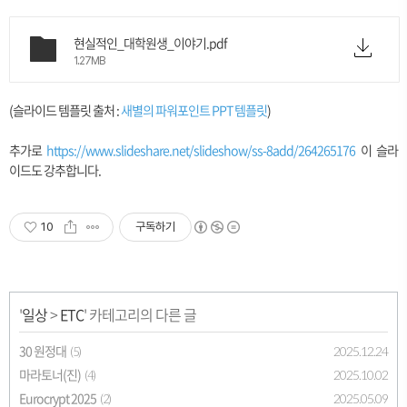
현실적인_대학원생_이야기.pdf
1.27MB
(슬라이드 템플릿 출처 :
새별의 파워포인트 PPT 템플릿
)
추가로
https://www.slideshare.net/slideshow/ss-8add/264265176
이 슬라
이드도 강추합니다.
10
구독하기
'
일상
>
ETC
' 카테고리의 다른 글
30 원정대
2025.12.24
(5)
마라토너(진)
2025.10.02
(4)
Eurocrypt 2025
2025.05.09
(2)