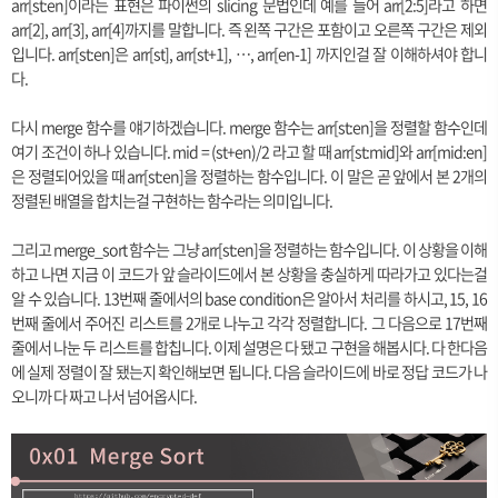
arr[st:en]이라는 표현은 파이썬의 slicing 문법인데 예를 들어 arr[2:5]라고 하면
arr[2], arr[3], arr[4]까지를 말합니다. 즉 왼쪽 구간은 포함이고 오른쪽 구간은 제외
입니다. arr[st:en]은 arr[st], arr[st+1], …, arr[en-1] 까지인걸 잘 이해하셔야 합니
다.
다시 merge 함수를 얘기하겠습니다. merge 함수는 arr[st:en]을 정렬할 함수인데
여기 조건이 하나 있습니다. mid = (st+en)/2 라고 할 때 arr[st:mid]와 arr[mid:en]
은 정렬되어있을 때 arr[st:en]을 정렬하는 함수입니다. 이 말은 곧 앞에서 본 2개의
정렬된 배열을 합치는걸 구현하는 함수라는 의미입니다.
그리고 merge_sort 함수는 그냥 arr[st:en]을 정렬하는 함수입니다. 이 상황을 이해
하고 나면 지금 이 코드가 앞 슬라이드에서 본 상황을 충실하게 따라가고 있다는걸
알 수 있습니다. 13번째 줄에서의 base condition은 알아서 처리를 하시고, 15, 16
번째 줄에서 주어진 리스트를 2개로 나누고 각각 정렬합니다. 그 다음으로 17번째
줄에서 나눈 두 리스트를 합칩니다. 이제 설명은 다 됐고 구현을 해봅시다. 다 한다음
에 실제 정렬이 잘 됐는지 확인해보면 됩니다. 다음 슬라이드에 바로 정답 코드가 나
오니까 다 짜고 나서 넘어옵시다.