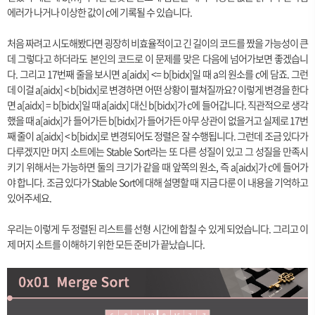
에러가 나거나 이상한 값이 c에 기록될 수 있습니다.
처음 짜려고 시도해봤다면 굉장히 비효율적이고 긴 길이의 코드를 짰을 가능성이 큰
데 그렇다고 하더라도 본인의 코드로 이 문제를 맞은 다음에 넘어가보면 좋겠습니
다. 그리고 17번째 줄을 보시면 a[aidx] <= b[bidx]일 때 a의 원소를 c에 담죠. 그런
데 이걸 a[aidx] < b[bidx]로 변경하면 어떤 상황이 펼쳐질까요? 이렇게 변경을 한다
면 a[aidx] = b[bidx]일 때 a[aidx] 대신 b[bidx]가 c에 들어갑니다. 직관적으로 생각
했을 때 a[aidx]가 들어가든 b[bidx]가 들어가든 아무 상관이 없을거고 실제로 17번
째 줄이 a[aidx] < b[bidx]로 변경되어도 정렬은 잘 수행됩니다. 그런데 조금 있다가
다루겠지만 머지 소트에는 Stable Sort라는 또 다른 성질이 있고 그 성질을 만족시
키기 위해서는 가능하면 둘의 크기가 같을 때 앞쪽의 원소, 즉 a[aidx]가 c에 들어가
야 합니다. 조금 있다가 Stable Sort에 대해 설명할 때 지금 다룬 이 내용을 기억하고
있어주세요.
우리는 이렇게 두 정렬된 리스트를 선형 시간에 합칠 수 있게 되었습니다. 그리고 이
제 머지 소트를 이해하기 위한 모든 준비가 끝났습니다.