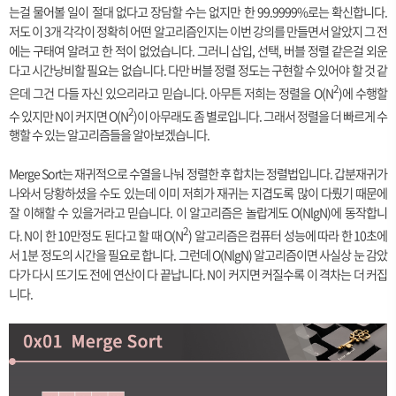
는걸 물어볼 일이 절대 없다고 장담할 수는 없지만 한 99.9999%로는 확신합니다.
저도 이 3개 각각이 정확히 어떤 알고리즘인지는 이번 강의를 만들면서 알았지 그 전
에는 구태여 알려고 한 적이 없었습니다. 그러니 삽입, 선택, 버블 정렬 같은걸 외운
다고 시간낭비할 필요는 없습니다. 다만 버블 정렬 정도는 구현할 수 있어야 할 것 같
2
은데 그건 다들 자신 있으리라고 믿습니다. 아무튼 저희는 정렬을 O(N
)에 수행할
2
수 있지만 N이 커지면 O(N
)이 아무래도 좀 별로입니다. 그래서 정렬을 더 빠르게 수
행할 수 있는 알고리즘들을 알아보겠습니다.
Merge Sort는 재귀적으로 수열을 나눠 정렬한 후 합치는 정렬법입니다. 갑분재귀가
나와서 당황하셨을 수도 있는데 이미 저희가 재귀는 지겹도록 많이 다뤘기 때문에
잘 이해할 수 있을거라고 믿습니다. 이 알고리즘은 놀랍게도 O(NlgN)에 동작합니
2
다. N이 한 10만정도 된다고 할 때 O(N
) 알고리즘은 컴퓨터 성능에 따라 한 10초에
서 1분 정도의 시간을 필요로 합니다. 그런데 O(NlgN) 알고리즘이면 사실상 눈 감았
다가 다시 뜨기도 전에 연산이 다 끝납니다. N이 커지면 커질수록 이 격차는 더 커집
니다.