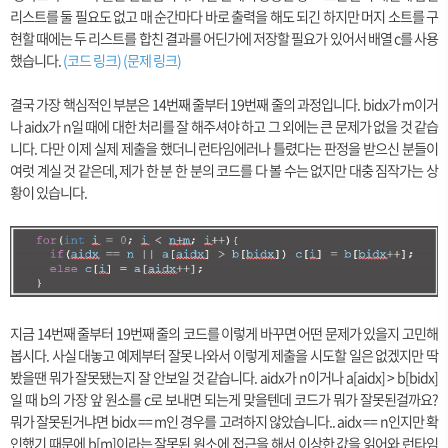
리스트를 둘 필요도 없고 매 순간마다 바로 출력을 해도 되긴 하지만 머지 소트를 구
현할 때에는 두 리스트를 합친 결과를 어딘가에 저장할 필요가 있어서 배열 c를 사용
했습니다.
(코드 링크)
(문제 링크)
결국 가장 핵심적인 부분은 14번째 줄부터 19번째 줄의 과정입니다. bidx가 m이거
나 aidx가 n일 때에 대한 처리를 잘 해주셔야 하고 그 외에는 큰 문제가 없을 것 같습
니다. 다만 이제 실제 제출을 했더니 런타임에러나 틀렸다는 판정을 받으신 분들이
여럿 계실 것 같은데, 제가 한 분 한 분의 코드를 다 볼 수는 없지만 대충 짐작가는 상
황이 있습니다.
지금 14번째 줄부터 19번째 줄의 코드를 이렇게 바꾸면 어떤 문제가 있을지 고민해
봅시다. 사실 대놓고 예제부터 잘못 나와서 이렇게 제출을 시도할 일은 없겠지만 딱
봤을땐 뭐가 잘못됐는지 잘 안보일 것 같습니다. aidx가 n이거나 a[aidx] > b[bidx]
일 때 b의 가장 앞 원소를 c로 보내면 되는게 맞을텐데 코드가 뭐가 잘못된걸까요?
뭐가 잘못된거냐면 bidx == m인 경우를 고려하지 않았습니다.. aidx == n인지만 확
인했기 때문에 b[m]이라는 잘못된 원소에 접근을 해서 이상한 값을 읽어와 런타임