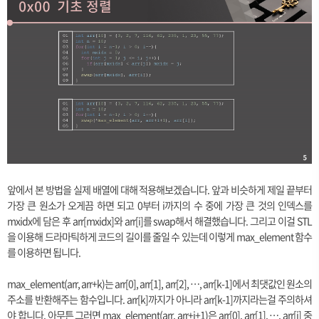
앞에서 본 방법을 실제 배열에 대해 적용해보겠습니다. 앞과 비슷하게 제일 끝부터
가장 큰 원소가 오게끔 하면 되고 0부터 i까지의 수 중에 가장 큰 것의 인덱스를
mxidx에 담은 후 arr[mxidx]와 arr[i]를 swap해서 해결했습니다. 그리고 이걸 STL
을 이용해 드라마틱하게 코드의 길이를 줄일 수 있는데 이렇게 max_element 함수
를 이용하면 됩니다.
max_element(arr, arr+k)는 arr[0], arr[1], arr[2], …, arr[k-1]에서 최댓값인 원소의
주소를 반환해주는 함수입니다. arr[k]까지가 아니라 arr[k-1]까지라는걸 주의하셔
야 합니다. 아무튼 그러면 max_element(arr, arr+i+1)은 arr[0], arr[1], …, arr[i] 중