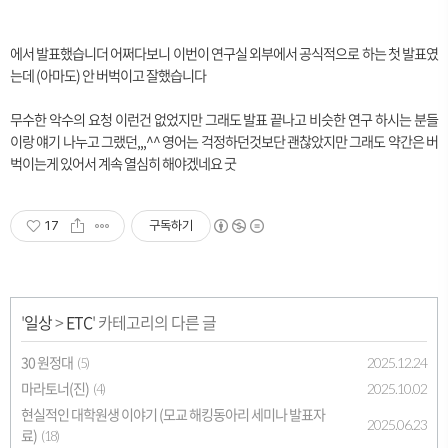
에서 발표했습니더 어쩌다보니 이번이 연구실 외부에서 공식적으로 하는 첫 발표였
는데 (아마도) 안 버벅이고 잘했습니다
무수한 악수의 요청 이런건 없었지만 그래도 발표 끝나고 비슷한 연구 하시는 분들
이랑 얘기 나누고 그랬던,,,^^ 영어는 걱정하던것보단 괜찮았지만 그래도 약간은 버
벅이는게 있어서 계속 열심히 해야겠네요 굿
17
구독하기
'
일상
>
ETC
' 카테고리의 다른 글
30 원정대
2025.12.24
(5)
마라토너(진)
2025.10.02
(4)
현실적인 대학원생 이야기 (모교 해킹동아리 세미나 발표자
2025.06.23
료)
(18)