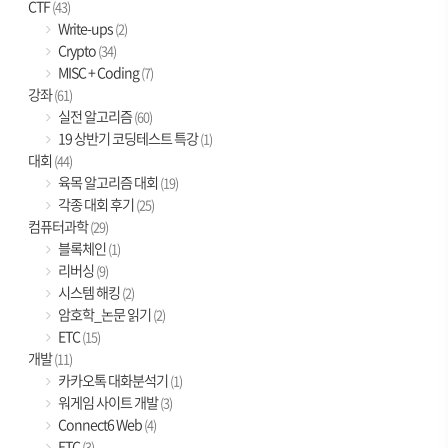
CTF
(43)
Write-ups
(2)
Crypto
(34)
MISC + Coding
(7)
강좌
(61)
실전 알고리즘
(60)
19 상반기 코딩테스트 특강
(1)
대회
(44)
육목 알고리즘 대회
(19)
각종 대회 후기
(25)
컴퓨터과학
(29)
블록체인
(1)
리버싱
(9)
시스템 해킹
(2)
암호학_논문 읽기
(2)
ETC
(15)
개발
(11)
카카오톡 대화분석기
(1)
워게임 사이트 개발
(3)
Connect6 Web
(4)
ETC
(3)