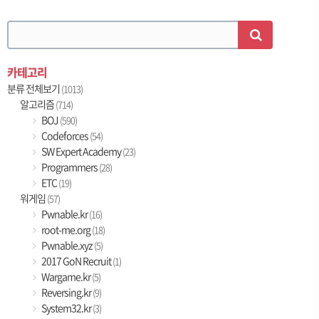
카테고리
분류 전체보기
(1013)
알고리즘
(714)
BOJ
(590)
Codeforces
(54)
SW Expert Academy
(23)
Programmers
(28)
ETC
(19)
워게임
(57)
Pwnable.kr
(16)
root-me.org
(18)
Pwnable.xyz
(5)
2017 GoN Recruit
(1)
Wargame.kr
(5)
Reversing.kr
(9)
System32.kr
(3)