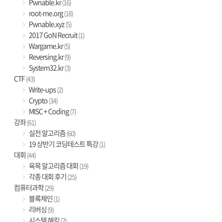
Pwnable.kr
(16)
root-me.org
(18)
Pwnable.xyz
(5)
2017 GoN Recruit
(1)
Wargame.kr
(5)
Reversing.kr
(9)
System32.kr
(3)
CTF
(43)
Write-ups
(2)
Crypto
(34)
MISC + Coding
(7)
강좌
(61)
실전 알고리즘
(60)
19 상반기 코딩테스트 특강
(1)
대회
(44)
육목 알고리즘 대회
(19)
각종 대회 후기
(25)
컴퓨터과학
(29)
블록체인
(1)
리버싱
(9)
시스템 해킹
(2)