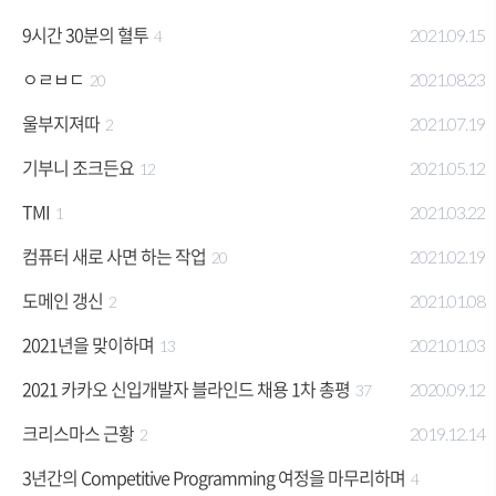
9시간 30분의 혈투
2021.09.15
4
ㅇㄹㅂㄷ
2021.08.23
20
울부지져따
2021.07.19
2
기부니 조크든요
2021.05.12
12
TMI
2021.03.22
1
컴퓨터 새로 사면 하는 작업
2021.02.19
20
도메인 갱신
2021.01.08
2
2021년을 맞이하며
2021.01.03
13
2021 카카오 신입개발자 블라인드 채용 1차 총평
2020.09.12
37
크리스마스 근황
2019.12.14
2
3년간의 Competitive Programming 여정을 마무리하며
4